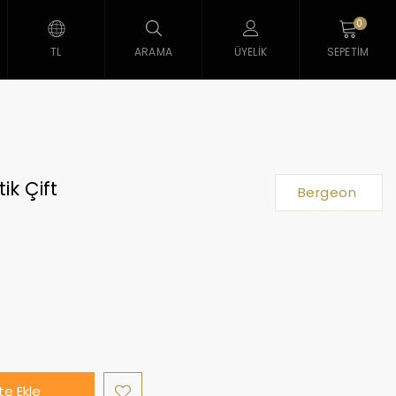
0
TL
ARAMA
ÜYELIK
SEPETIM
ik Çift
Bergeon
e Ekle