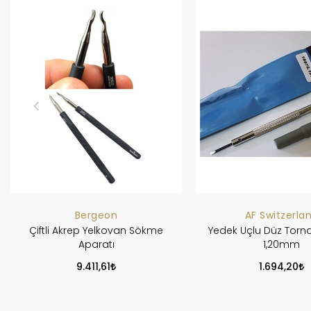
Bergeon
AF Switzerla
Çiftli Akrep Yelkovan Sökme
Yedek Uçlu Düz Torna
Aparatı
1,20mm
9.411,61
1.694,20