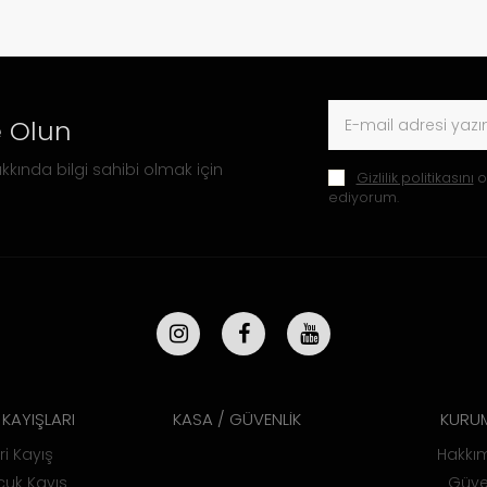
 Olun
kkında bilgi sahibi olmak için
Gizlilik politikasını
o
ediyorum.
KAYIŞLARI
KASA / GÜVENLİK
KURU
ri Kayış
Hakkı
uk Kayış
Güve