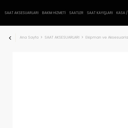
SAAT AKSESUARLARI
BAKIM HİZMETİ
SAATLER
SAAT KAYIŞLARI
KASA /
Ana Sayfa
SAAT AKSESUARLARI
Ekipman ve Aksesuarla