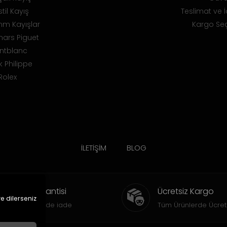
til Kayış
Teslimat ve İ
m Kayışlar
Kargo Seç
ars Piguet
ntblanc
k Philippe
Rolex
İLETİŞİM
BLOG
İade Garantisi
Ücretsiz Kargo
ve dilerseniz
15 gün içinde iade
Tüm Ürünlerde Ücret