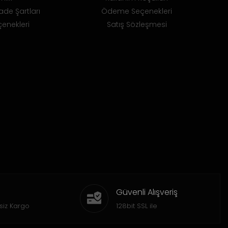
ade Şartları
Ödeme Seçenekleri
enekleri
Satış Sözleşmesi
Güvenli Alışveriş
siz Kargo
128bit SSL ile