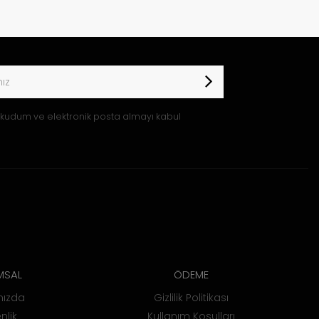
kudum ve elektronik posta almayı kabul
MSAL
ÖDEME
mızda
Gizlilik Politikası
nlik
Kullanım Koşulları