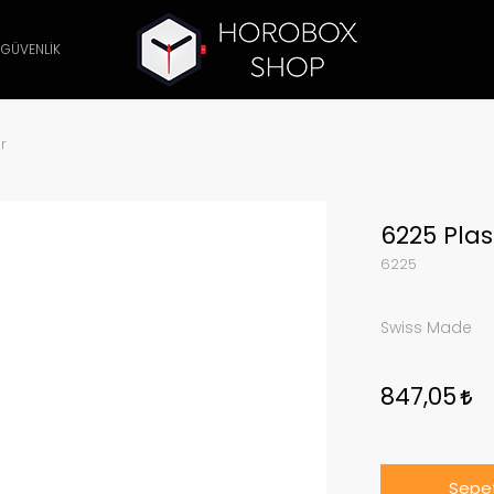
 GÜVENLİK
r
6225 Plast
6225
Swiss Made
847,05
Sepet