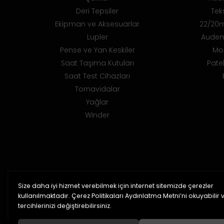
Deri Tepsiler
Teks
Ekipman ve Aksesuarlar
22/20m
Lupler
Audem
Pense ve Yan Keskiler
Mo
Saat Taşıma Kutuları
Pate
Saat Test Cihazları
Tornavidalar
Yağlar
Winder
Size daha iyi hizmet verebilmek için internet sitemizde çerezler
%100 Orijinal Ürün
kullanılmaktadır. Çerez Politikaları Aydınlatma Metni’ni okuyabilir 
2 yıl garanti
tercihlerinizi değiştirebilirsiniz.