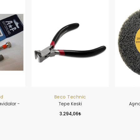
nd
Beco Technic
vidalar -
Tepe Keski
Aşın
3.294,06