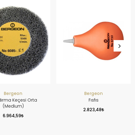
Bergeon
Bergeon
dırma Keçesi Orta
Fısfıs
(Medium)
2.823,48
6.964,59