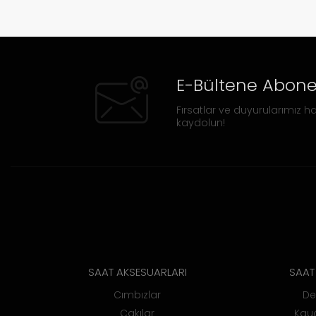
E-Bültene Abone
Fırsatlar ve duyurularımız ha
kaydolun!
SAAT AKSESUARLARI
SAAT 
Cımbızlar
De
Çakılar
Kauç