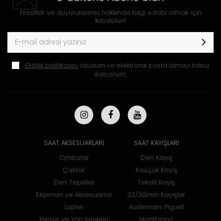
Fırsatlar ve duyurularımız hakkında bilgi sahibi olmak için
kaydolun!
Gizlilik politikasını
okudum ve elektronik posta almayı kabul
ediyorum.
SAAT AKSESUARLARI
SAAT KAYIŞLARI
Cımbızlar
Deri Kayış
Çakılar
Kauçuk Kayış
Deri Tepsiler
Tekstil Kayış
Ekipman ve Aksesuarlar
22/20mm Kayışlar
Lupler
Audemars Piguet
Pense ve Yan Keskiler
Montblanc