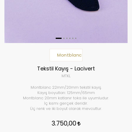
Montblanc
Tekstil Kayış - Lacivert
MTKL
Montblanc 22mm/20mm tekstil kayış.
Kayış boyutları: 125mm/65mm
Montblanc 20mm katlanır toka ile uyumludur.
İç kısmı gerçek deridir.
Üç renk ve iki boyut olarak mevcuttur.
3.750,00