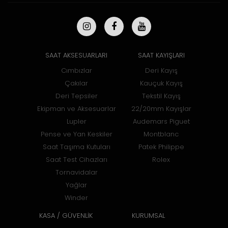
SAAT AKSESUARLARI
SAAT KAYIŞLARI
Cımbızlar
Deri Kayış
Çakılar
Kauçuk Kayış
Deri Tepsiler
Tekstil Kayış
Ekipman ve Aksesuarlar
22/20mm Kayışlar
Lupler
Audemars Piguet
Pense ve Yan Keskiler
Montblanc
Saat Taşıma Kutuları
Patek Philippe
Saat Test Cihazları
Rolex
Tornavidalar
Yağlar
Winder
KASA / GÜVENLİK
KURUMSAL