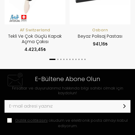
AF Switzerland
Osborn
Tekli Ve Çok Güçlü Kapak
Beyaz Polisaj Pastası
Açma Çakısı
941,16
4.423,45
E-Bültene Abone Olun
Fırsatlar ve duyurularımız hakkında bilgi sahibi olmak için
kaydolun!
Gizlilik politikasını
okudum ve elektronik posta almayı kabul
ediyorum.