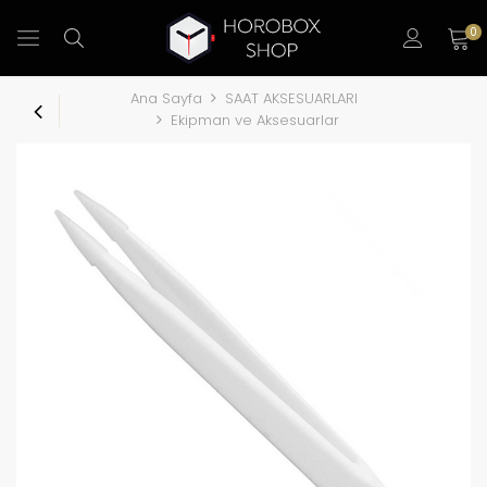
0
Ana Sayfa
SAAT AKSESUARLARI
Ekipman ve Aksesuarlar