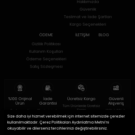
Hakkımızda
Güvenlik
Teslimat ve İade Şartları
Kargo Seçenekleri
ÖDEME
İLETİŞİM
BLOG
Gizlilik Politikası
Kullanım Koşulları
Ödeme Seçenekleri
Satış Sözleşmesi
%100 Orijinal
İade
Ücretsiz Kargo
Güvenli
Ürün
Garantisi
Alışveriş
Tüm Ürünlerde Ücretsiz
Kargo
2 yıl garanti
15 gün içinde
128bit SSL ile
iade
Size daha iyi hizmet verebilmek için internet sitemizde çerezler
kullanılmaktadır. Çerez Politikaları Aydınlatma Metni’ni
© 2020
HOROBOX SHOP
. Tüm hakları saklıdır.
okuyabilir ve dilerseniz tercihlerinizi değiştirebilirsiniz.