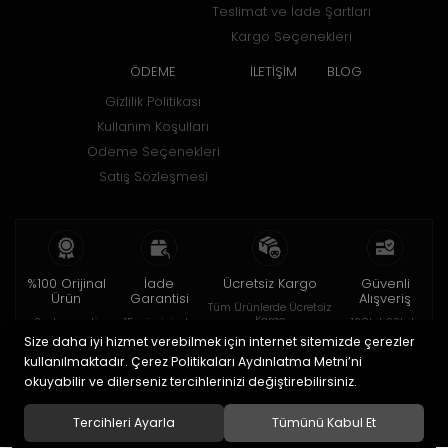
Teslimat ve İade Şartları
Kargo Seçenekleri
ÖDEME
İLETİŞİM
BLOG
Gizlilik Politikası
Kullanım Koşulları
Ödeme Seçenekleri
Satış Sözleşmesi
%100 Orijinal
İade
Ücretsiz Kargo
Güvenli
Ürün
Garantisi
Alışveriş
Tüm Ürünlerde Ücretsiz
Kargo
2 yıl garanti
15 gün içinde
128bit SSL ile
iade
Size daha iyi hizmet verebilmek için internet sitemizde çerezler
kullanılmaktadır. Çerez Politikaları Aydınlatma Metni’ni
© 2020
HOROBOX SHOP
. Tüm hakları saklıdır.
okuyabilir ve dilerseniz tercihlerinizi değiştirebilirsiniz.
Tercihleri Ayarla
Tümünü Kabul Et