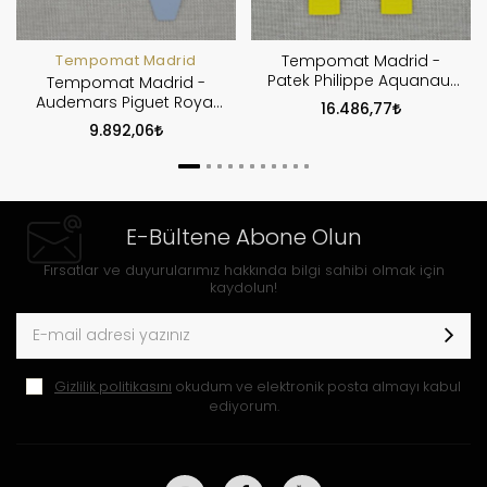
Tempomat Madrid
Tempomat Madrid -
Patek Philippe Aquanaut
Tempomat Madrid -
Model Ailesi Uyumlu
Audemars Piguet Royal
16.486,77
Kauçuk Kayış - Sarı
Oak Offshore 42mm
9.892,06
Model Ailesi Uyumlu
Kauçuk Kayış - Gri
E-Bültene Abone Olun
Fırsatlar ve duyurularımız hakkında bilgi sahibi olmak için
kaydolun!
Gizlilik politikasını
okudum ve elektronik posta almayı kabul
ediyorum.