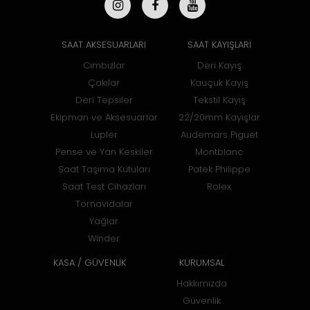
SAAT AKSESUARLARI
SAAT KAYIŞLARI
Cımbızlar
Deri Kayış
Çakılar
Kauçuk Kayış
Deri Tepsiler
Tekstil Kayış
Ekipman ve Aksesuarlar
22/20mm Kayışlar
Lupler
Audemars Piguet
Pense ve Yan Keskiler
Montblanc
Saat Taşıma Kutuları
Patek Philippe
Saat Test Cihazları
Rolex
Tornavidalar
Yağlar
Winder
KASA / GÜVENLİK
KURUMSAL
Hakkımızda
Güvenlik