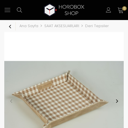
0
Ana Sayfa
SAAT AKSESUARLARI
Deri Tepsiler