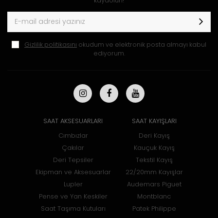
kaydolun!
Gizlilik politikasını
okudum ve elektronik posta almayı kabul
ediyorum.
SAAT AKSESUARLARI
SAAT KAYIŞLARI
Cımbızlar
Deri Kayış
Çakılar
Kauçuk Kayış
Deri Tepsiler
Tekstil Kayış
Ekipman ve Aksesuarlar
22/20mm Kayışlar
Lupler
Audemars Piguet
Pense ve Yan Keskiler
Montblanc
Saat Taşıma Kutuları
Patek Philippe