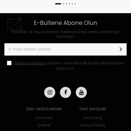
E-Bültene Abone Olun
Fırsatlar ve duyurularımız hakkında bilgi sahibi olmak için
kaydolun!
Gizlilik politikasını
okudum ve elektronik posta almayı kabul
ediyorum.
SAAT AKSESUARLARI
SAAT KAYIŞLARI
Cımbızlar
Deri Kayış
Çakılar
Kauçuk Kayış