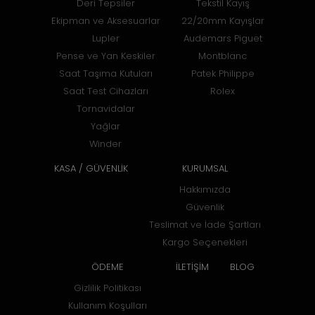
Deri Tepsiler
Tekstil Kayış
Ekipman ve Aksesuarlar
22/20mm Kayışlar
Lupler
Audemars Piguet
Pense ve Yan Keskiler
Montblanc
Saat Taşıma Kutuları
Patek Philippe
Saat Test Cihazları
Rolex
Tornavidalar
Yağlar
Winder
KASA / GÜVENLİK
KURUMSAL
Hakkımızda
Güvenlik
Teslimat ve İade Şartları
Kargo Seçenekleri
ÖDEME
İLETİŞİM
BLOG
Gizlilik Politikası
Kullanım Koşulları