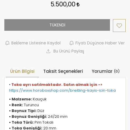
5.500,00
TÜKENDİ
Bekleme Listesine Kaydol
Fiyatı Düşünce Haber Ver
Bu Ürünü Paylaş
Ürün Bilgisi
Taksit Seçenekleri
Yorumlar
(0)
•
Toka ayrı satılmaktadır. Satın almak için ->
https://www.horoboxshop.com/breitling-kayis-icin-toka
• Malzeme:
Kauçuk
• Renk:
Turuncu
• Boynuz Tipi:
Düz
• Boynuz Genişliği:
24/20 mm
• Toka Türü:
Pim Tokalı
• Toka Genişliği:
20 mm