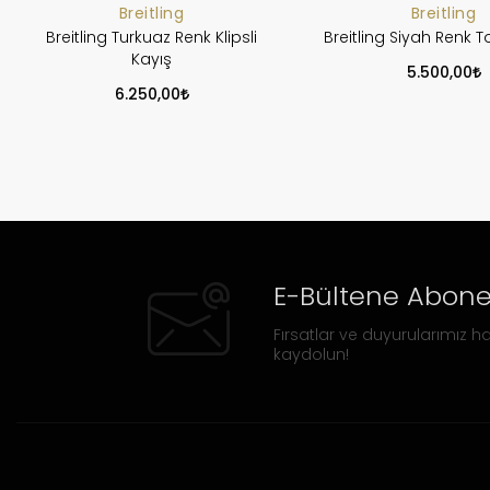
Breitling
Breitling
Breitling Turkuaz Renk Klipsli
Breitling Siyah Renk T
Kayış
5.500,00
6.250,00
E-Bültene Abone
Fırsatlar ve duyurularımız ha
kaydolun!