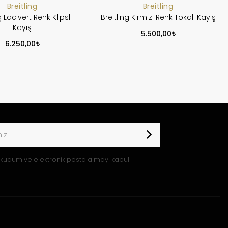
Breitling
Breitling
g Lacivert Renk Klipsli
Breitling Kırmızı Renk Tokalı Kayış
Kayış
5.500,00
6.250,00
kudum ve elektronik posta almayı kabul