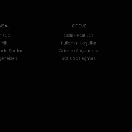
MSAL
ÖDEME
mızda
Gizlilik Politikası
nlik
Kullanım Koşulları
ade Şartları
Ödeme Seçenekleri
enekleri
Satış Sözleşmesi