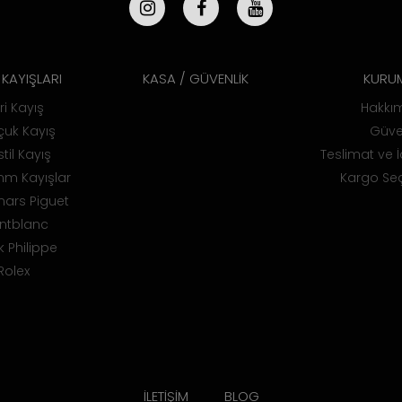
KAYIŞLARI
KASA / GÜVENLİK
KURU
ri Kayış
Hakkı
uk Kayış
Güve
til Kayış
Teslimat ve İ
m Kayışlar
Kargo Seç
ars Piguet
ntblanc
k Philippe
Rolex
İLETİŞİM
BLOG