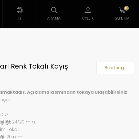
0
TL
ARAMA
ÜYELIK
SEPETIM
Sarı Renk Tokalı Kayış
Breitling
ılmaktadır. Açıklama kısmından tokaya ulaşabilirsiniz
auçuk
:
Düz
şliği:
24/20 mm
im Tokalı
ği:
20 mm