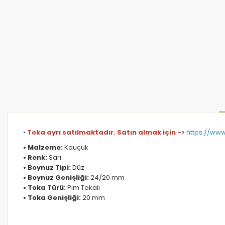
•
Toka ayrı satılmaktadır. Satın almak için ->
https://www
• Malzeme:
Kauçuk
• Renk:
Sarı
• Boynuz Tipi:
Düz
• Boynuz Genişliği:
24/20 mm
• Toka Türü:
Pim Tokalı
• Toka Genişliği:
20 mm