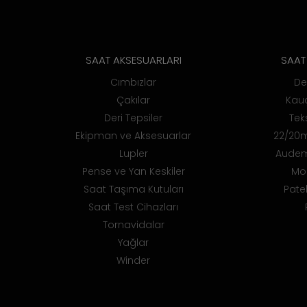
SAAT AKSESUARLARI
SAAT 
Cımbızlar
De
Çakılar
Kauç
Deri Tepsiler
Teks
Ekipman ve Aksesuarlar
22/20m
Lupler
Audem
Pense ve Yan Keskiler
Mo
Saat Taşıma Kutuları
Pate
Saat Test Cihazları
Tornavidalar
Yağlar
Winder