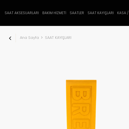
SAAT AKSESUARLARI
BAKIM HİZMETİ
SAATLER
SAAT KAYIŞLARI
KASA /
Ana Sayfa
SAAT KAYIŞLARI