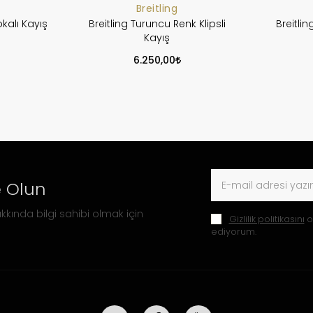
Breitling
okalı Kayış
Breitling Turuncu Renk Klipsli
Breitlin
Kayış
6.250,00
 Olun
kkında bilgi sahibi olmak için
Gizlilik politikasını
o
ediyorum.