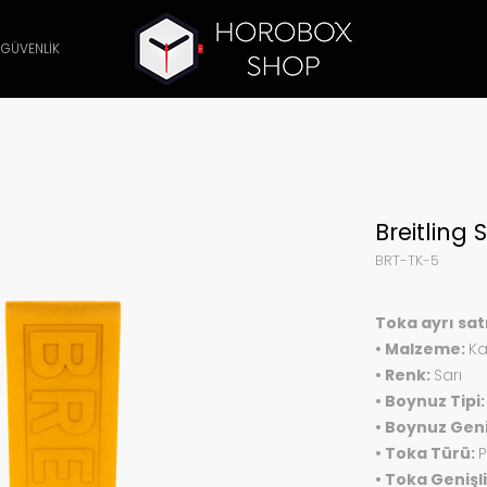
 GÜVENLİK
Breitling 
BRT-TK-5
Toka ayrı sat
• Malzeme:
K
• Renk:
Sarı
• Boynuz Tipi
• Boynuz Geni
• Toka Türü:
P
• Toka Genişli