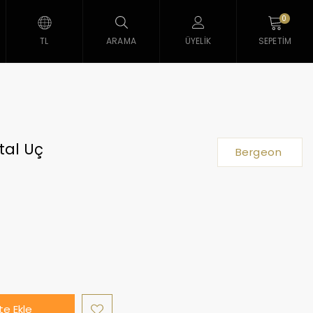
0
TL
ARAMA
ÜYELIK
SEPETIM
tal Uç
Bergeon
e Ekle