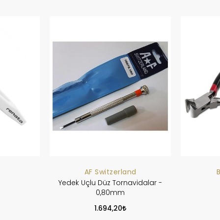
AF Switzerland
Yedek Uçlu Düz Tornavidalar -
0,80mm
1.694,20