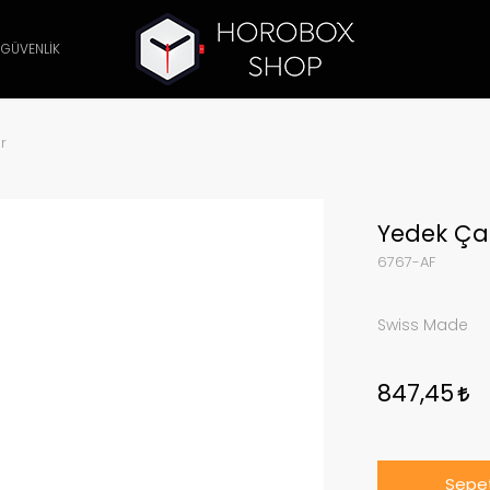
 GÜVENLİK
r
Yedek Ça
6767-AF
Swiss Made
847,45
Sepet