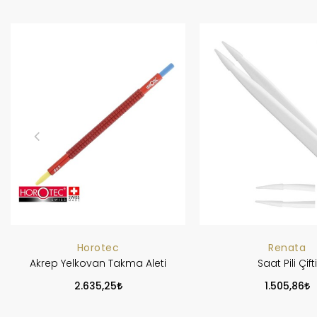
Horotec
Renata
Akrep Yelkovan Takma Aleti
Saat Pili Çifti
2.635,25
1.505,86