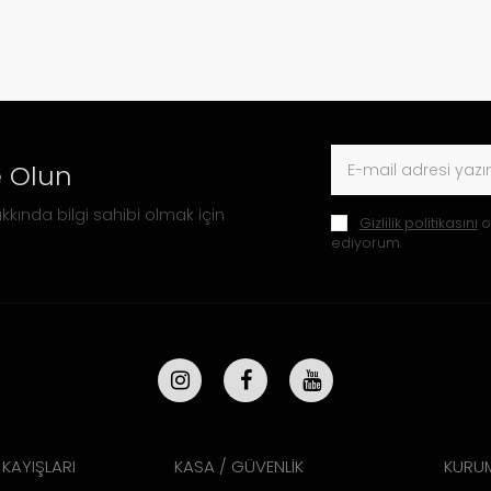
 Olun
kkında bilgi sahibi olmak için
Gizlilik politikasını
o
ediyorum.
KAYIŞLARI
KASA / GÜVENLİK
KURU