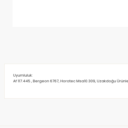
Uyumluluk:
Af 117.445 , Bergeon 6767, Horotec Msa10.309, Uzakdoğu Ürünl