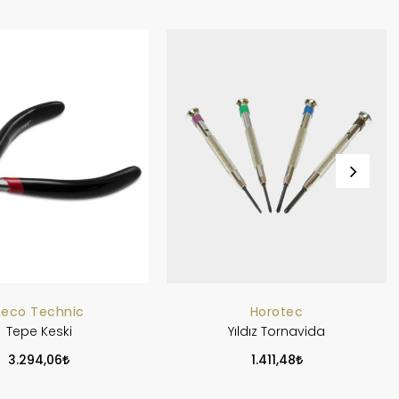
Beco Technic
Horotec
Tepe Keski
Yıldız Tornavida
3.294,06
1.411,48