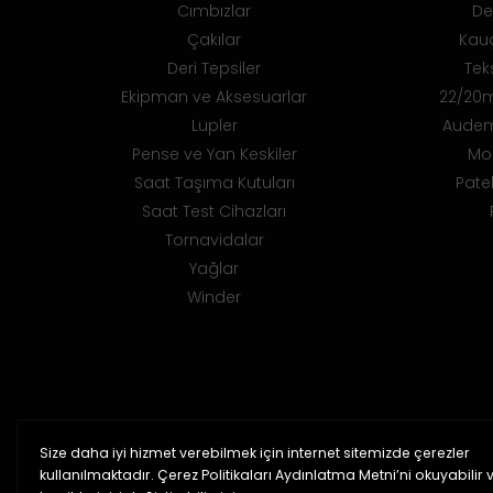
Cımbızlar
De
Çakılar
Kauç
Deri Tepsiler
Teks
Ekipman ve Aksesuarlar
22/20m
Lupler
Audem
Pense ve Yan Keskiler
Mo
Saat Taşıma Kutuları
Pate
Saat Test Cihazları
Tornavidalar
Yağlar
Winder
Size daha iyi hizmet verebilmek için internet sitemizde çerezler
%100 Orijinal Ürün
kullanılmaktadır. Çerez Politikaları Aydınlatma Metni’ni okuyabilir 
2 yıl garanti