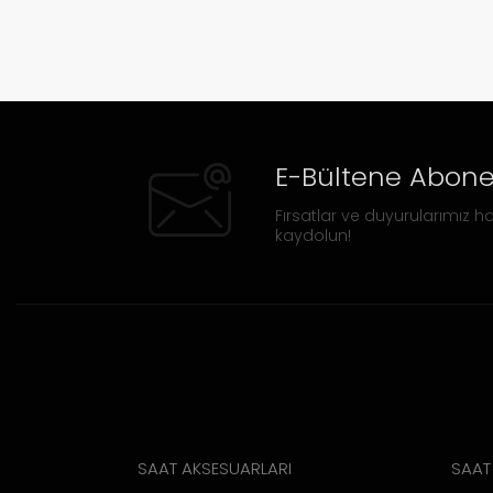
E-Bültene Abone
Fırsatlar ve duyurularımız ha
kaydolun!
SAAT AKSESUARLARI
SAAT 