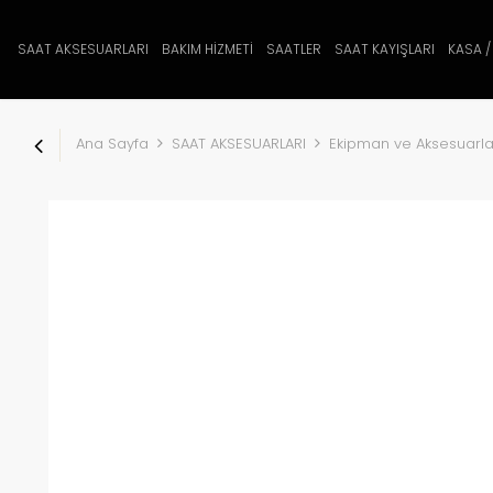
SAAT AKSESUARLARI
BAKIM HİZMETİ
SAATLER
SAAT KAYIŞLARI
KASA /
Ana Sayfa
SAAT AKSESUARLARI
Ekipman ve Aksesuarla