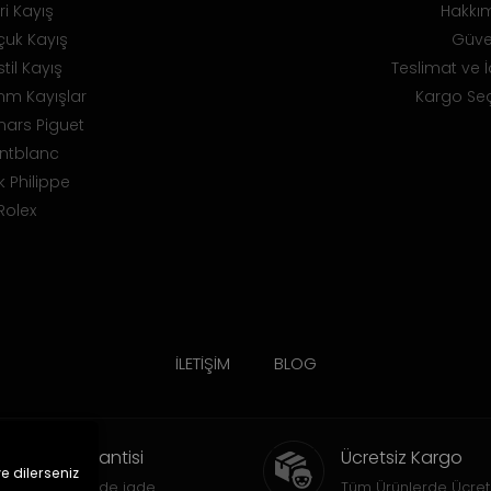
ri Kayış
Hakkı
uk Kayış
Güve
til Kayış
Teslimat ve İ
m Kayışlar
Kargo Seç
ars Piguet
ntblanc
k Philippe
Rolex
İLETİŞİM
BLOG
İade Garantisi
Ücretsiz Kargo
ve dilerseniz
15 gün içinde iade
Tüm Ürünlerde Ücret