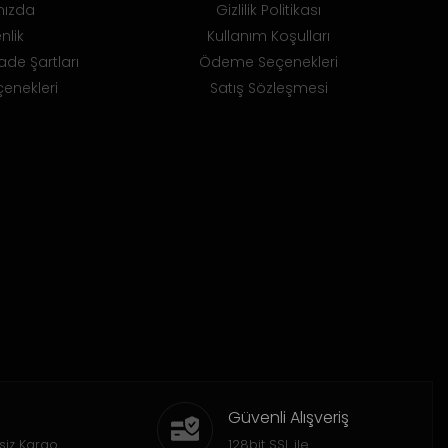
mızda
Gizlilik Politikası
nlik
Kullanım Koşulları
ade Şartları
Ödeme Seçenekleri
enekleri
Satış Sözleşmesi
Güvenli Alışveriş
siz Kargo
128bit SSL ile