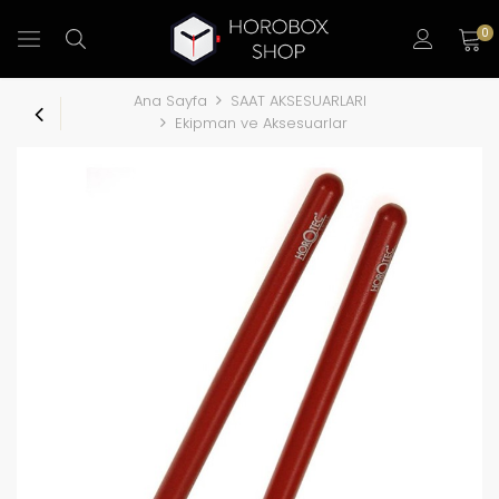
0
Ana Sayfa
SAAT AKSESUARLARI
Ekipman ve Aksesuarlar