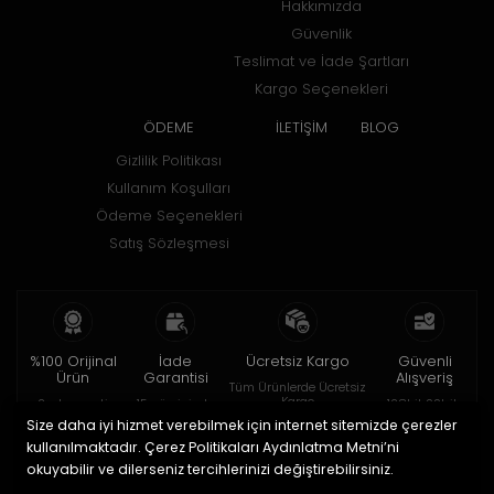
Hakkımızda
Güvenlik
Teslimat ve İade Şartları
Kargo Seçenekleri
ÖDEME
İLETİŞİM
BLOG
Gizlilik Politikası
Kullanım Koşulları
Ödeme Seçenekleri
Satış Sözleşmesi
%100 Orijinal
İade
Ücretsiz Kargo
Güvenli
Ürün
Garantisi
Alışveriş
Tüm Ürünlerde Ücretsiz
Kargo
2 yıl garanti
15 gün içinde
128bit SSL ile
iade
Size daha iyi hizmet verebilmek için internet sitemizde çerezler
kullanılmaktadır. Çerez Politikaları Aydınlatma Metni’ni
© 2020
HOROBOX SHOP
. Tüm hakları saklıdır.
okuyabilir ve dilerseniz tercihlerinizi değiştirebilirsiniz.