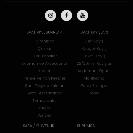
SAAT AKSESUARLARI
SAAT KAYIŞLARI
Cımbızlar
Deri Kayış
Çakılar
Kauçuk Kayış
Deri Tepsiler
Tekstil Kayış
Ekipman ve Aksesuarlar
22/20mm Kayışlar
Lupler
Audemars Piguet
Pense ve Yan Keskiler
Montblanc
Saat Taşıma Kutuları
Patek Philippe
Saat Test Cihazları
Rolex
Tornavidalar
Yağlar
Winder
KASA / GÜVENLİK
KURUMSAL