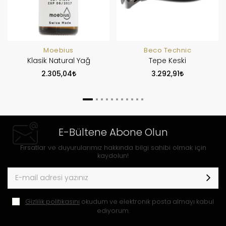
Moebius
Beco Technic
Klasik Natural Yağ
Tepe Keski
2.305,04
3.292,91
E-Bültene Abone Olun
Fırsatlar ve duyurularımız hakkında bilgi sahibi olmak için
kaydolun!
Gizlilik politikasını
okudum ve elektronik posta almayı kabul
ediyorum.