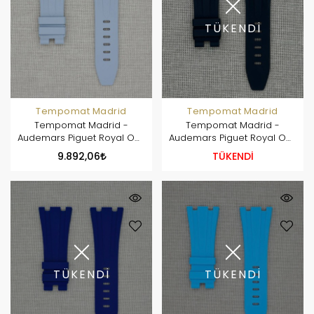
TÜKENDİ
Tempomat Madrid
Tempomat Madrid
Tempomat Madrid -
Tempomat Madrid -
Audemars Piguet Royal Oak
Audemars Piguet Royal Oak
Offshore 42mm Model
Offshore 42mm Model
9.892,06
TÜKENDİ
Ailesi Uyumlu Kauçuk Kayış
Ailesi Uyumlu Kauçuk Kayış
- Gri
- Siyah
TÜKENDİ
TÜKENDİ