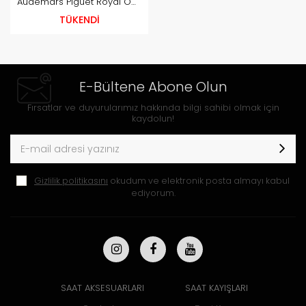
Audemars Piguet Royal Oak
Offshore 42mm Model
TÜKENDİ
Ailesi Uyumlu Kauçuk Kayış
- Turuncu
E-Bültene Abone Olun
Fırsatlar ve duyurularımız hakkında bilgi sahibi olmak için
kaydolun!
Gizlilik politikasını
okudum ve elektronik posta almayı kabul
ediyorum.
SAAT AKSESUARLARI
SAAT KAYIŞLARI