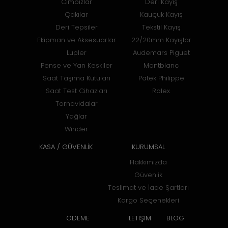
Cımbızlar
Deri Kayış
Çakılar
Kauçuk Kayış
Deri Tepsiler
Tekstil Kayış
Ekipman ve Aksesuarlar
22/20mm Kayışlar
Lupler
Audemars Piguet
Pense ve Yan Keskiler
Montblanc
Saat Taşıma Kutuları
Patek Philippe
Saat Test Cihazları
Rolex
Tornavidalar
Yağlar
Winder
KASA / GÜVENLİK
KURUMSAL
Hakkımızda
Güvenlik
Teslimat ve İade Şartları
Kargo Seçenekleri
ÖDEME
İLETİŞİM
BLOG