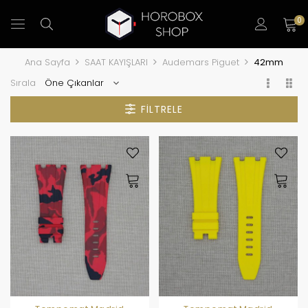
0
Ana Sayfa
SAAT KAYIŞLARI
Audemars Piguet
42mm
Sırala
FILTRELE