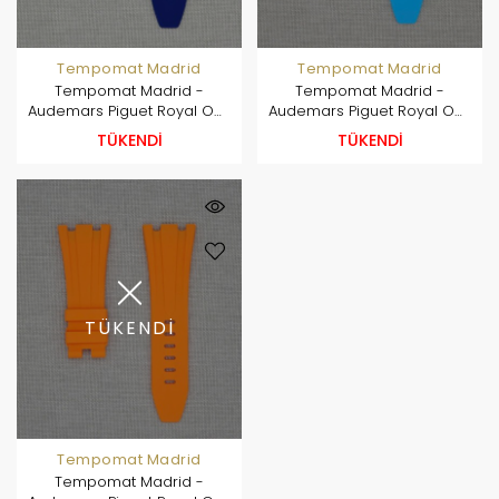
Tempomat Madrid
Tempomat Madrid
Tempomat Madrid -
Tempomat Madrid -
Audemars Piguet Royal Oak
Audemars Piguet Royal Oak
Offshore 42mm Model
Offshore 42mm Model
TÜKENDİ
TÜKENDİ
Ailesi Uyumlu Kauçuk Kayış
Ailesi Uyumlu Kauçuk Kayış
- Lacivert
- Mavi Marbella
TÜKENDİ
Tempomat Madrid
Tempomat Madrid -