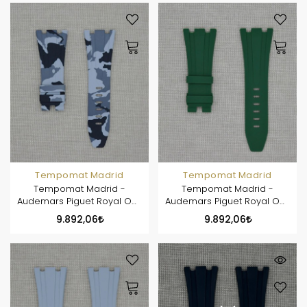
Tempomat Madrid
Tempomat Madrid
Tempomat Madrid -
Tempomat Madrid -
Audemars Piguet Royal Oak
Audemars Piguet Royal Oak
Offshore 42mm Model
Offshore 42mm Model
9.892,06
9.892,06
Ailesi Uyumlu Kauçuk Kayış
Ailesi Uyumlu Kauçuk Kayış
- Gri Kamuflaj
- Yeşil