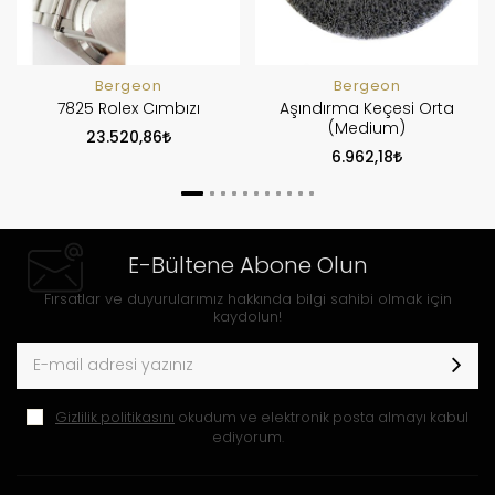
Bergeon
Bergeon
7825 Rolex Cımbızı
Aşındırma Keçesi Orta
(Medium)
23.520,86
6.962,18
E-Bültene Abone Olun
Fırsatlar ve duyurularımız hakkında bilgi sahibi olmak için
kaydolun!
Gizlilik politikasını
okudum ve elektronik posta almayı kabul
ediyorum.