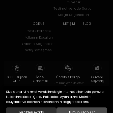
Güvenlik
Teslimat ve İade Şartları
Kargo Seçenekleri
ÖDEME
İLETİŞİM
BLOG
Gizlilik Politikası
Kullanım Koşulları
Ödeme Seçenekleri
Satış Sözleşmesi
%100 Orijinal
İade
Ücretsiz Kargo
Güvenli
Ürün
Garantisi
Alışveriş
Tüm Ürünlerde Ücretsiz
Kargo
2 yıl garanti
15 gün içinde
128bit SSL ile
iade
Size daha iyi hizmet verebilmek için internet sitemizde çerezler
kullanılmaktadır. Çerez Politikaları Aydınlatma Metni’ni
© 2020
HOROBOX SHOP
. Tüm hakları saklıdır.
okuyabilir ve dilerseniz tercihlerinizi değiştirebilirsiniz.
Tercihleri Ayarla
Tümünü Kabul Et