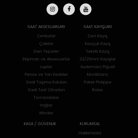
SAAT AKSESUARLARI
SAAT KAYIŞLARI
Cımbızlar
Deri Kayış
Çakılar
Kauçuk Kayış
Deri Tepsiler
Tekstil Kayış
Ekipman ve Aksesuarlar
22/20mm Kayışlar
Lupler
Audemars Piguet
Pense ve Yan Keskiler
Montblanc
Saat Taşıma Kutuları
Patek Philippe
Saat Test Cihazları
Rolex
Tornavidalar
Yağlar
Winder
KASA / GÜVENLİK
KURUMSAL
Hakkımızda