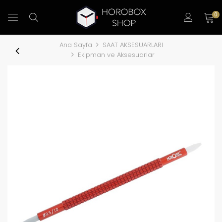
0
Ana Sayfa
SAAT AKSESUARLARI
Ekipman ve Aksesuarlar