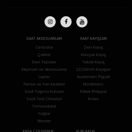
SAAT AKSESUARLARI
SAAT KAYIŞLARI
Cımbızlar
Deri Kayış
Çakılar
Kauçuk Kayış
Deri Tepsiler
Tekstil Kayış
Ekipman ve Aksesuarlar
22/20mm Kayışlar
Lupler
Audemars Piguet
Pense ve Yan Keskiler
Montblanc
Saat Taşıma Kutuları
Patek Philippe
Saat Test Cihazları
Rolex
Tornavidalar
Yağlar
Winder
KASA / GÜVENLİK
KURUMSAL