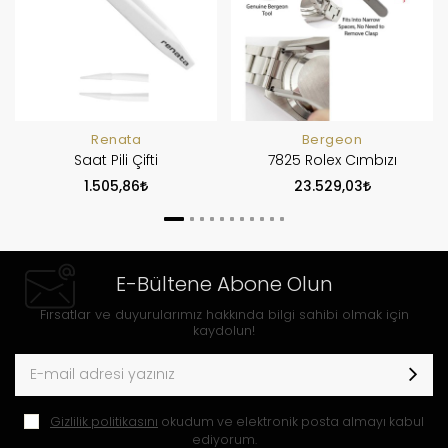
Renata
Bergeon
Saat Pili Çifti
7825 Rolex Cımbızı
1.505,86
23.529,03
E-Bültene Abone Olun
Fırsatlar ve duyurularımız hakkında bilgi sahibi olmak için
kaydolun!
Gizlilik politikasını
okudum ve elektronik posta almayı kabul
ediyorum.