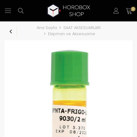
0
Ana Sayfa
SAAT AKSESUARLARI
Ekipman ve Aksesuarlar