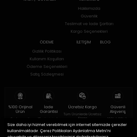
Hakkımızda
Güvenlik
Teslimat ve İade Şartları
Kargo Seçenekleri
ÖDEME
İLETİŞİM
BLOG
Gizlilik Politikası
Kullanım Koşulları
Ödeme Seçenekleri
Satış Sözleşmesi
%100 Orijinal
İade
Ücretsiz Kargo
Güvenli
Ürün
Garantisi
Alışveriş
Tüm Ürünlerde Ücretsiz
Kargo
2 yıl garanti
15 gün içinde
128bit SSL ile
iade
Size daha iyi hizmet verebilmek için internet sitemizde çerezler
kullanılmaktadır. Çerez Politikaları Aydınlatma Metni’ni
© 2020
HOROBOX SHOP
. Tüm hakları saklıdır.