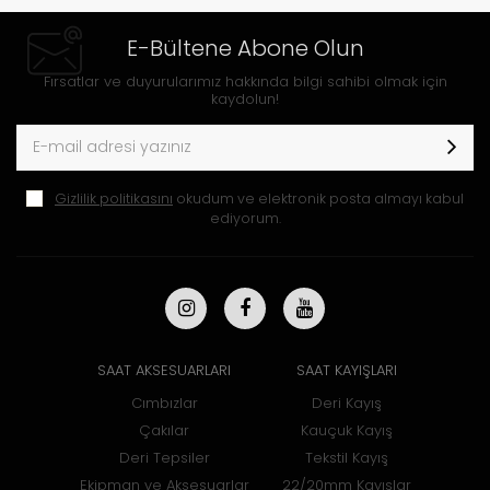
E-Bültene Abone Olun
Fırsatlar ve duyurularımız hakkında bilgi sahibi olmak için
kaydolun!
Gizlilik politikasını
okudum ve elektronik posta almayı kabul
ediyorum.
SAAT AKSESUARLARI
SAAT KAYIŞLARI
Cımbızlar
Deri Kayış
Çakılar
Kauçuk Kayış
Deri Tepsiler
Tekstil Kayış
Ekipman ve Aksesuarlar
22/20mm Kayışlar