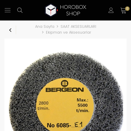
0
Ana Sayfa
SAAT AKSESUARLARI
Ekipman ve Aksesuarlar