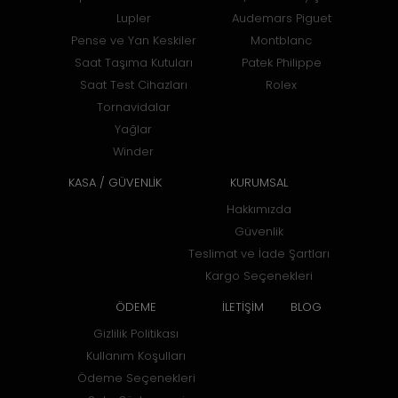
Lupler
Audemars Piguet
Pense ve Yan Keskiler
Montblanc
Saat Taşıma Kutuları
Patek Philippe
Saat Test Cihazları
Rolex
Tornavidalar
Yağlar
Winder
KASA / GÜVENLİK
KURUMSAL
Hakkımızda
Güvenlik
Teslimat ve İade Şartları
Kargo Seçenekleri
ÖDEME
İLETİŞİM
BLOG
Gizlilik Politikası
Kullanım Koşulları
Ödeme Seçenekleri