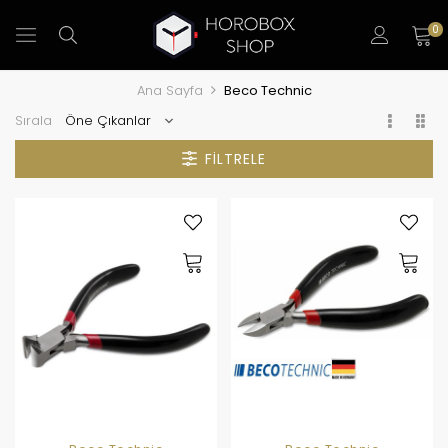
0
Ana Sayfa
Beco Technic
Sırala
FILTRELE