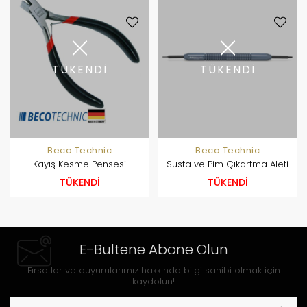
TÜKENDİ
TÜKENDİ
Beco Technic
Beco Technic
Kayış Kesme Pensesi
Susta ve Pim Çıkartma Aleti
TÜKENDİ
TÜKENDİ
E-Bültene Abone Olun
Fırsatlar ve duyurularımız hakkında bilgi sahibi olmak için
kaydolun!