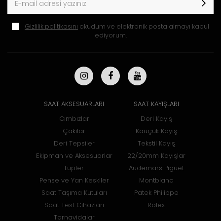
Gizlilik politikasını
okudum ve elektronik posta almayı kabul
ediyorum.
SAAT AKSESUARLARI
SAAT KAYIŞLARI
Cımbızlar
Deri Kayış
Çakılar
Kauçuk Kayış
Deri Tepsiler
Tekstil Kayış
Ekipman ve Aksesuarlar
22/20mm Kayışlar
Lupler
Audemars Piguet
Pense ve Yan Keskiler
Montblanc
Saat Taşıma Kutuları
Patek Philippe
Saat Test Cihazları
Rolex
Tornavidalar