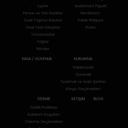
Lupler
Audemars Piguet
Pense ve Yan Keskiler
Montblanc
Saat Taşıma Kutuları
Patek Philippe
Saat Test Cihazları
Rolex
Tornavidalar
Yağlar
Winder
KASA / GÜVENLİK
KURUMSAL
Hakkımızda
Güvenlik
Teslimat ve İade Şartları
Kargo Seçenekleri
ÖDEME
İLETİŞİM
BLOG
Gizlilik Politikası
Kullanım Koşulları
Ödeme Seçenekleri