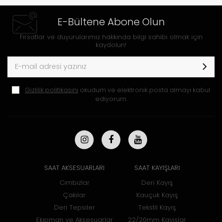
E-Bültene Abone Olun
Fırsatlar ve duyurularımız hakkında bilgi sahibi olmak için
kaydolun!
Gizlilik politikasını
okudum ve elektronik posta almayı kabul
ediyorum.
SAAT AKSESUARLARI
SAAT KAYIŞLARI
Cımbızlar
Deri Kayış
Çakılar
Kauçuk Kayış
Deri Tepsiler
Tekstil Kayış
Ekipman ve Aksesuarlar
22/20mm Kayışlar