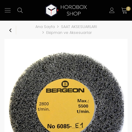
0
Ana Sayfa
SAAT AKSESUARLARI
Ekipman ve Aksesuarlar