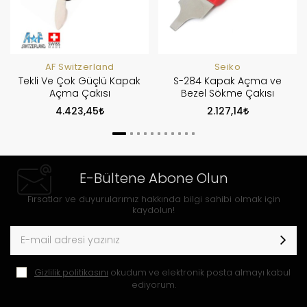
AF Switzerland
Seiko
Tekli Ve Çok Güçlü Kapak
S-284 Kapak Açma ve
Açma Çakısı
Bezel Sökme Çakısı
4.423,45
2.127,14
E-Bültene Abone Olun
Fırsatlar ve duyurularımız hakkında bilgi sahibi olmak için
kaydolun!
Gizlilik politikasını
okudum ve elektronik posta almayı kabul
ediyorum.