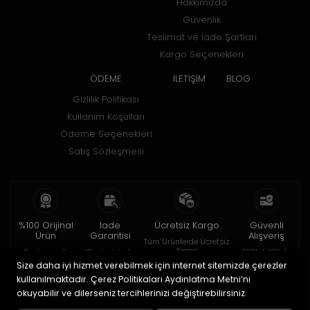
Hakkımızda
Güvenlik
Teslimat ve İade Şartları
Kargo Seçenekleri
ÖDEME
İLETİŞİM
BLOG
Gizlilik Politikası
Kullanım Koşulları
Ödeme Seçenekleri
Satış Sözleşmesi
%100 Orijinal
İade
Ücretsiz Kargo
Güvenli
Ürün
Garantisi
Alışveriş
Tüm Ürünlerde Ücretsiz
Kargo
2 yıl garanti
15 gün içinde
128bit SSL ile
iade
Size daha iyi hizmet verebilmek için internet sitemizde çerezler
kullanılmaktadır. Çerez Politikaları Aydınlatma Metni’ni
© 2020
HOROBOX SHOP
. Tüm hakları saklıdır.
okuyabilir ve dilerseniz tercihlerinizi değiştirebilirsiniz.