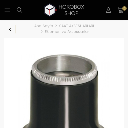
0
Ana Sayfa
SAAT AKSESUARLARI
Ekipman ve Aksesuarlar