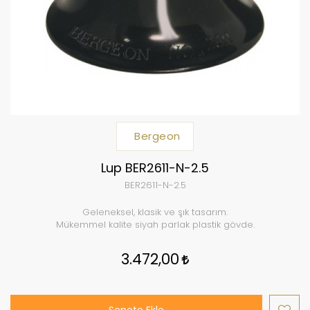
Bergeon
Lup BER2611-N-2.5
BER2611-N-2.5
Geleneksel, klasik ve şık tasarım.
Mükemmel kalite siyah parlak plastik gövde.
3.472,00