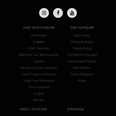
SAAT AKSESUARLARI
SAAT KAYIŞLARI
Cımbızlar
Deri Kayış
Çakılar
Kauçuk Kayış
Deri Tepsiler
Tekstil Kayış
Ekipman ve Aksesuarlar
22/20mm Kayışlar
Lupler
Audemars Piguet
Pense ve Yan Keskiler
Montblanc
Saat Taşıma Kutuları
Patek Philippe
Saat Test Cihazları
Rolex
Tornavidalar
Yağlar
Winder
KASA / GÜVENLİK
KURUMSAL