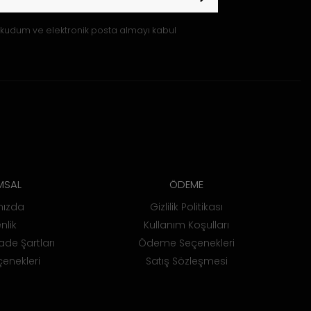
kudum ve elektronik posta almayı kabul
MSAL
ÖDEME
mızda
Gizlilik Politikası
nlik
Kullanım Koşulları
ade Şartları
Ödeme Seçenekleri
enekleri
Satış Sözleşmesi