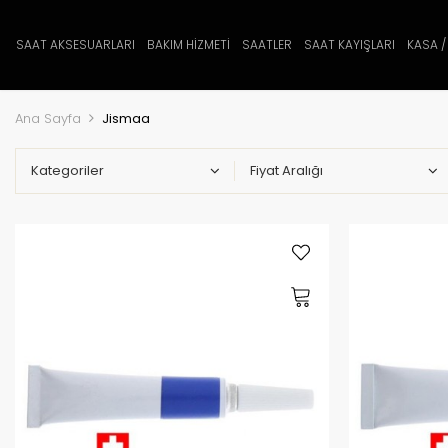
SAAT AKSESUARLARI
BAKIM HİZMETİ
SAATLER
SAAT KAYIŞLARI
KASA /
Ana Sayfa
Jismaa
Kategoriler
Fiyat Aralığı