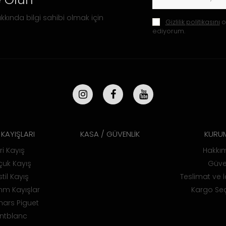
 Olun
kkında bilgi sahibi olmak için
Gizlilik politikasını
o
ediyorum.
KAYIŞLARI
KASA / GÜVENLİK
KURU
ri Kayış
Hakkı
uk Kayış
Güve
til Kayış
Teslimat ve İ
m Kayışlar
Kargo Seç
ars Piguet
ntblanc