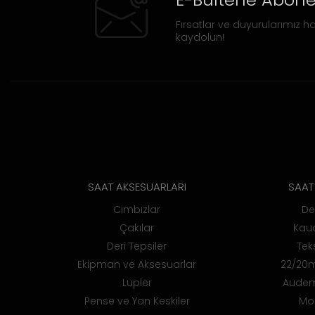
E-Bültene Abone
Fırsatlar ve duyurularımız ha
kaydolun!
SAAT AKSESUARLARI
SAAT 
Cımbızlar
De
Çakılar
Kauç
Deri Tepsiler
Teks
Ekipman ve Aksesuarlar
22/20m
Lupler
Audem
Pense ve Yan Keskiler
Mo