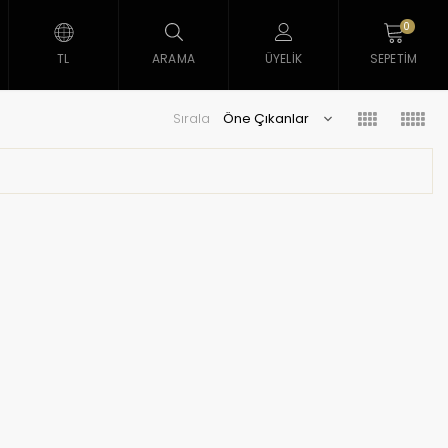
0
TL
ARAMA
ÜYELIK
SEPETIM
Sırala