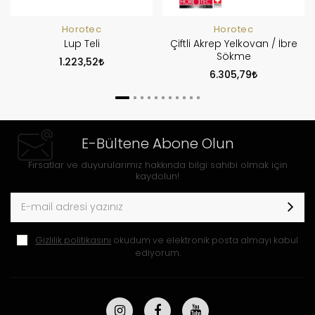
Horotec
Horotec
Lup Teli
Çiftli Akrep Yelkovan / İbre
Sökme
1.223,52
6.305,79
E-Bültene Abone Olun
Fırsatlar ve duyurularımız hakkında bilgi sahibi olmak için
kaydolun!
Gizlilik politikasını
okudum ve elektronik posta almayı kabul
ediyorum.