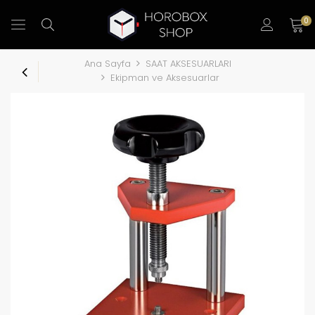
0
Ana Sayfa
SAAT AKSESUARLARI
Ekipman ve Aksesuarlar