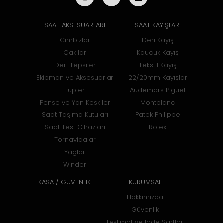
SAAT AKSESUARLARI
SAAT KAYIŞLARI
Cımbızlar
Deri Kayış
Çakılar
Kauçuk Kayış
Deri Tepsiler
Tekstil Kayış
Ekipman ve Aksesuarlar
22/20mm Kayışlar
Lupler
Audemars Piguet
Pense ve Yan Keskiler
Montblanc
Saat Taşıma Kutuları
Patek Philippe
Saat Test Cihazları
Rolex
Tornavidalar
Yağlar
Winder
KASA / GÜVENLİK
KURUMSAL
Hakkımızda
Güvenlik
Teslimat ve İade Şartları