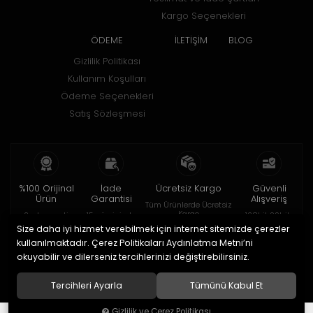
Kargo Seçenekleri
ÖDEME
İLETİŞİM
BLOG
Gizlilik Politikası
Kullanım Koşulları
Ödeme Seçenekleri
Satış Sözleşmesi
%100 Orijinal
İade
Ücretsiz Kargo
Güvenli
Ürün
Garantisi
Alışveriş
Tüm Ürünlerde Ücretsiz
Kargo
2 yıl garanti
15 gün içinde
128bit SSL ile
iade
Size daha iyi hizmet verebilmek için internet sitemizde çerezler
kullanılmaktadır. Çerez Politikaları Aydınlatma Metni’ni
© 2020
HOROBOX SHOP
. Tüm hakları saklıdır.
okuyabilir ve dilerseniz tercihlerinizi değiştirebilirsiniz.
Tercihleri Ayarla
Tümünü Kabul Et
®
Gizlilik ve Çerez Politikası
Hipotenüs
Yeni Nesil E-Ticaret Sistemleri ile Hazırlanmıştır.