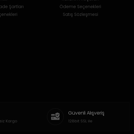
ade Şartları
Ödeme Seçenekleri
enekleri
Satış Sözleşmesi
Güvenli Alışveriş
siz Kargo
128bit SSL ile