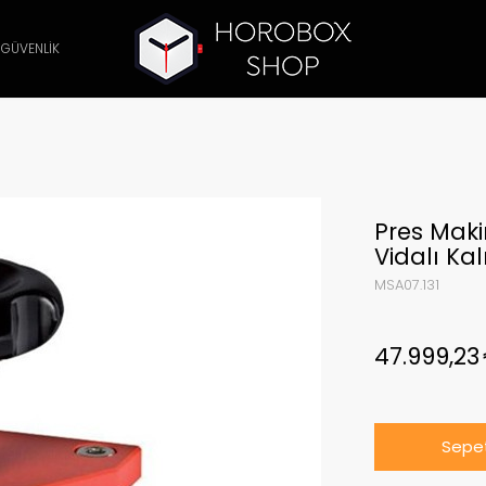
 GÜVENLİK
Pres Maki
Vidalı Kal
MSA07.131
47.999,2
Sepet