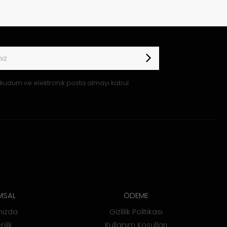
kudum ve elektronik posta almayı kabul
MSAL
ÖDEME
mızda
Gizlilik Politikası
nlik
Kullanım Koşulları