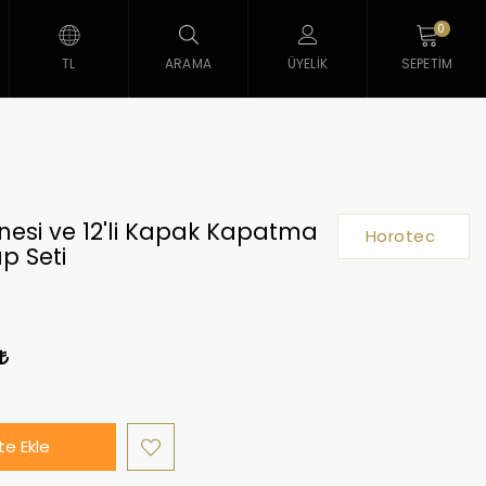
0
TL
ARAMA
ÜYELIK
SEPETIM
nesi ve 12'li Kapak Kapatma
Horotec
ıp Seti
3
e Ekle