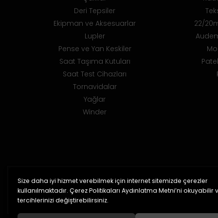
Deri Tepsiler
Teks
Ekipman ve Aksesuarlar
22/20m
Lupler
Audem
Pense ve Yan Keskiler
Mo
Saat Taşıma Kutuları
Pate
Saat Test Cihazları
Tornavidalar
Yağlar
Winder
Size daha iyi hizmet verebilmek için internet sitemizde çerezler
%100 Orijinal Ürün
kullanılmaktadır. Çerez Politikaları Aydınlatma Metni’ni okuyabilir 
2 yıl garanti
tercihlerinizi değiştirebilirsiniz.