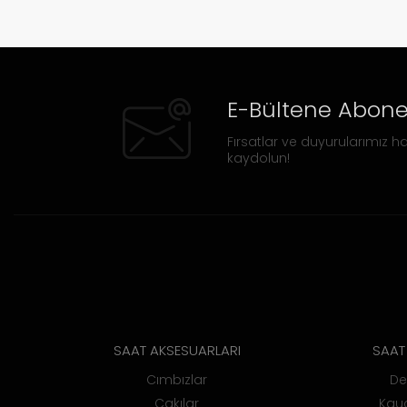
E-Bültene Abone
Fırsatlar ve duyurularımız ha
kaydolun!
SAAT AKSESUARLARI
SAAT 
Cımbızlar
De
Çakılar
Kauç