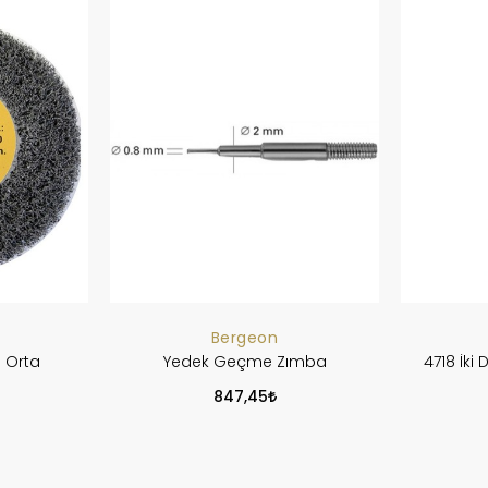
Bergeon
 Orta
Yedek Geçme Zımba
4718 İki
847,45