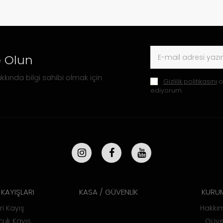
 Olun
kkında bilgi sahibi olmak için
Gizlilik politikasını
o
ediyorum.
KAYIŞLARI
KASA / GÜVENLİK
KURU
ri Kayış
Hakkı
uk Kayış
Güve