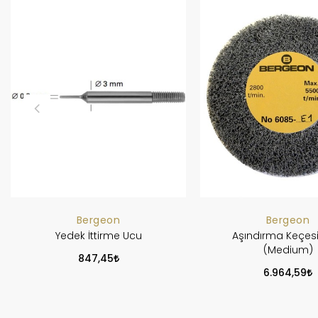
Bergeon
Bergeon
Yedek İttirme Ucu
Aşındırma Keçesi
(Medium)
847,45
6.964,59