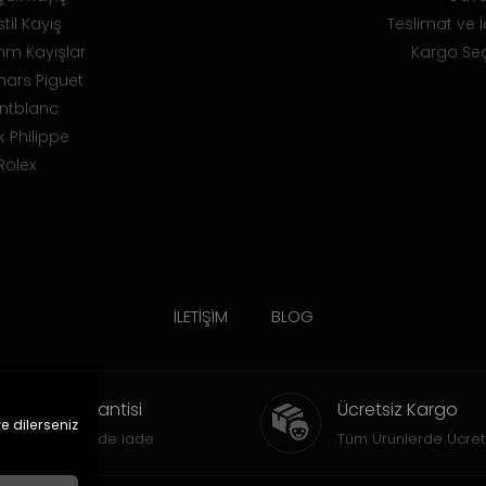
til Kayış
Teslimat ve İ
m Kayışlar
Kargo Seç
ars Piguet
ntblanc
k Philippe
Rolex
İLETİŞİM
BLOG
İade Garantisi
Ücretsiz Kargo
ve dilerseniz
15 gün içinde iade
Tüm Ürünlerde Ücret