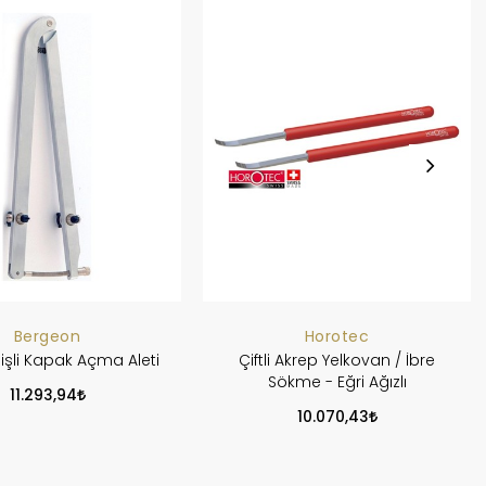
Bergeon
Horotec
 Dişli Kapak Açma Aleti
Çiftli Akrep Yelkovan / İbre
Sökme - Eğri Ağızlı
11.293,94
10.070,43