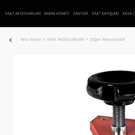
SAAT AKSESUARLARI
BAKIM HİZMETİ
SAATLER
SAAT KAYIŞLARI
KASA /
Ana Sayfa
SAAT AKSESUARLARI
Diğer Aksesuarlar