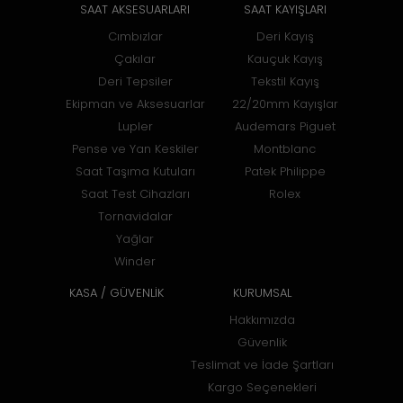
SAAT AKSESUARLARI
SAAT KAYIŞLARI
Cımbızlar
Deri Kayış
Çakılar
Kauçuk Kayış
Deri Tepsiler
Tekstil Kayış
Ekipman ve Aksesuarlar
22/20mm Kayışlar
Lupler
Audemars Piguet
Pense ve Yan Keskiler
Montblanc
Saat Taşıma Kutuları
Patek Philippe
Saat Test Cihazları
Rolex
Tornavidalar
Yağlar
Winder
KASA / GÜVENLİK
KURUMSAL
Hakkımızda
Güvenlik
Teslimat ve İade Şartları
Kargo Seçenekleri