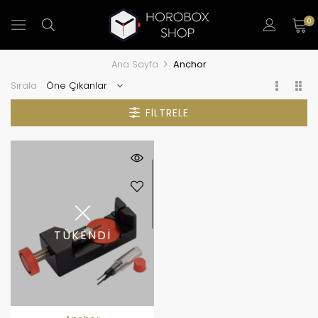
0
Ana Sayfa
Anchor
Sırala
FILTRELE
TÜKENDİ