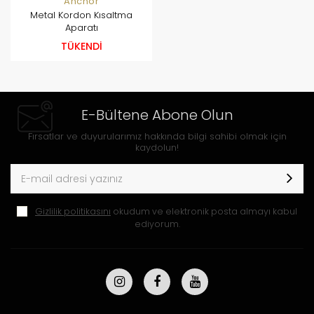
Anchor
Metal Kordon Kısaltma
Aparatı
TÜKENDİ
E-Bültene Abone Olun
Fırsatlar ve duyurularımız hakkında bilgi sahibi olmak için
kaydolun!
Gizlilik politikasını
okudum ve elektronik posta almayı kabul
ediyorum.