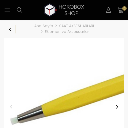
0
Ana Sayfa
SAAT AKSESUARLARI
Ekipman ve Aksesuarlar