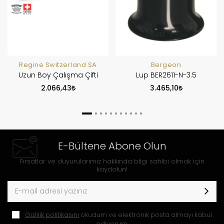
Regine Switzerland SA
Bergeon
Uzun Boy Çalışma Çifti
Lup BER2611-N-3.5
2.066,43
3.465,10
E-Bültene Abone Olun
Fırsatlar ve duyurularımız hakkında bilgi sahibi olmak için
kaydolun!
Gizlilik politikasını
okudum ve elektronik posta almayı kabul
ediyorum.