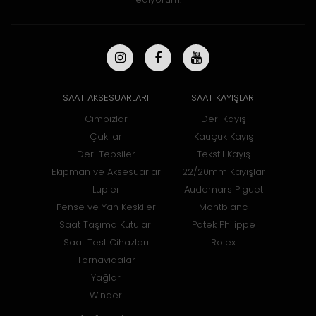
SAAT AKSESUARLARI
SAAT KAYIŞLARI
Cımbızlar
Deri Kayış
Çakılar
Kauçuk Kayış
Deri Tepsiler
Tekstil Kayış
Ekipman ve Aksesuarlar
22/20mm Kayışlar
Lupler
Audemars Piguet
Pense ve Yan Keskiler
Montblanc
Saat Taşıma Kutuları
Patek Philippe
Saat Test Cihazları
Rolex
Tornavidalar
Yağlar
Winder