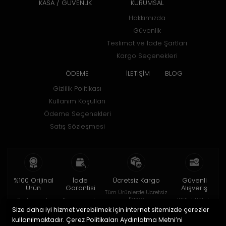
KASA / GÜVENLİK
KURUMSAL
Hakkımızda
Güvenlik
Teslimat ve İade Şartları
Kargo Seçenekleri
ÖDEME
İLETİŞİM
BLOG
Gizlilik Politikası
Kullanım Koşulları
Ödeme Seçenekleri
Satış Sözleşmesi
%100 Orijinal
İade
Ücretsiz Kargo
Güvenli
Ürün
Garantisi
Alışveriş
Tüm Ürünlerde Ücretsiz
Kargo
2 yıl garanti
15 gün içinde
128bit SSL ile
iade
Size daha iyi hizmet verebilmek için internet sitemizde çerezler
kullanılmaktadır. Çerez Politikaları Aydınlatma Metni’ni